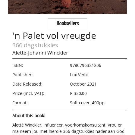
Booksellers
'n Palet vol vreugde
366 dagstukkies
Aletté-Johanni Winckler
ISBN:
9780796321206
Publisher:
Lux Verbi
Date Released:
October 2021
Price (incl. VAT):
R 330.00
Format:
Soft cover, 400pp
About this book:
Aletté Winckler, influencer, voorkomskonsultant, vrou en
ma neem jou met hierdie 366 dagstukkies nader aan God.