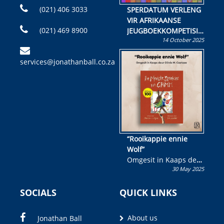
(021) 406 3033
SPERDATUM VERLENG
VIR AFRIKAANSE
(021) 469 8900
JEUGBOEKKOMPETISIE
14 October 2025
Skryf ’n jeugboek of
kinderboek en staan ’n
services@jonathanball.co.za
kans om R50 000 te
wen!
“Rooikappie ennie
Wolf”
Omgesit in Kaaps deur
30 May 2025
Olivia M. Coetzee
SOCIALS
QUICK LINKS
About us
Jonathan Ball